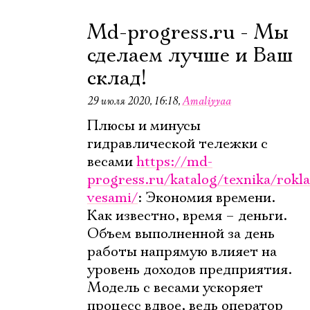
Md-progress.ru - Мы
Электропочта
сделаем лучше и Ваш
склад!
Имя
29 июля 2020, 16:18
,
Amaliyyaa
Плюсы и минусы
гидравлической тележки с
весами
https://md-
progress.ru/katalog/texnika/rokla
Ознакомиться
vesami/
: Экономия времени.
Как известно, время – деньги.
Объем выполненной за день
работы напрямую влияет на
уровень доходов предприятия.
Модель с весами ускоряет
процесс вдвое, ведь оператор