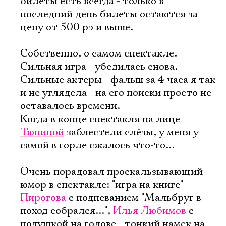
билеты есть всегда - только в
последний день билеты остаются за
цену от 500 рэ и выше.
Собственно, о самом спектакле.
Сильная игра - убедилась снова.
Сильные актеры - фальш за 4 часа я так
и не углядела - на его поиски просто не
оставалось времени.
Когда в конце спектакля на лице
Тюниной
заблестели слёзы, у меня у
Электропочта
самой в горле сжалось что-то...
Очень порадовал проскальзывающий
Имя
юмор в спектакле: "игра на книге"
Пирогова
с подпеванием "Мальбруг в
поход собрался...",
Илья Любимов
с
подушкой на голове - тонкий намек на