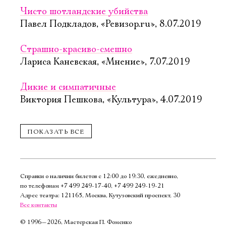
КУПИТЬ БИЛЕТ
КУПИТЬ БИЛЕТ
Чисто шотландские убийства
Павел Подкладов, «Ревизор.ru», 8.07.2019
Страшно-красиво-смешно
Лариса Каневская, «Мнение», 7.07.2019
Дикие и симпатичные
Виктория Пешкова, «Культура», 4.07.2019
20 октября, 19:00
21 октября, 19:00
Завещание
Завещание
ПОКАЗАТЬ ВСЕ
Чарль­
Чарль­
Спектакль «Завещание Чарльза Адамса, или
за Адам­са,
за Адам­са,
Дом семи повешенных» в театре
или Дом се­
или Дом се­
«Мастерская Петра Фоменко» в Москве
ми по­ве­шен­
ми по­ве­шен­
Справки о наличии билетов с 12:00 до 19:30, ежедневно,
2019: страшно смешно
по телефонам
+7 499 249‑17‑40
,
+7 499 249‑19‑21
ных
ных
Александра Кучук, «Комсомольская правда»,
Адрес театра: 121165, Москва, Кутузовский проспект, 30
Все контакты
2.07.2019
Новая сцена,
Новая сцена,
Большой зал
Большой зал
©
1996—2026, Мастерская П. Фоменко