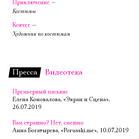
Приключение
—
Новая сцена,
Большой зал
Костюмы
КУПИТЬ БИЛЕТ
Ковчег
—
Художник по костюмам
Пресса
Видеотека
7 октября, 19:00
13 октября, 19:00
Сон в летнюю
Сон в летнюю
Премьерный пасьянс
ночь
ночь
Елена Коновалова, «Экран и Сцена»,
26.07.2019
Новая сцена,
Новая сцена,
Большой зал
Большой зал
Вам страшно? Нет, смешно
Можно заказать
Можно заказать
Анна Богатырева, «Porusski.me», 10.07.2019
столик в буфете
столик в буфете