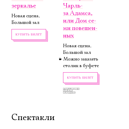
зер­калье
Чарль­
за Адам­са,
Новая сцена,
или Дом се­
Большой зал
ми по­ве­шен­
ных
КУПИТЬ БИЛЕТ
Новая сцена,
Большой зал
Можно заказать
Электропочта
столик в буфете
КУПИТЬ БИЛЕТ
Имя
Спектакли
Ознакомиться