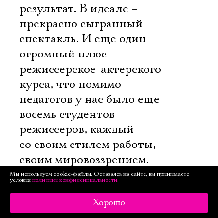
результат. В идеале –
прекрасно сыгранный
спектакль. И еще один
огромный плюс
режиссерское-актерского
курса, что помимо
педагогов у нас было еще
восемь студентов-
режиссеров, каждый
со своим стилем работы,
своим мировоззрением.
В итоге каждый не только
Мы используем cookie-файлы. Оставаясь на сайте, вы принимаете
условия
политики конфиденциальности
.
получал некую систему,
но и понимал, что нужно
Хорошо