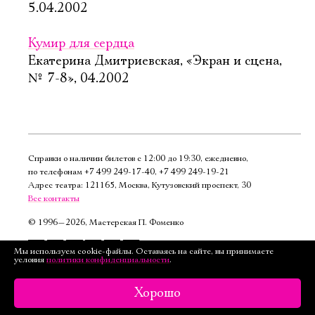
5.04.2002
Кумир для сердца
Екатерина Дмитриевская, «Экран и сцена,
№ 7-8», 04.2002
Справки о наличии билетов с 12:00 до 19:30, ежедневно,
по телефонам
+7 499 249‑17‑40
,
+7 499 249‑19‑21
Адрес театра: 121165, Москва, Кутузовский проспект, 30
Все контакты
©
1996—2026, Мастерская П. Фоменко
Подписаться
Мы используем cookie-файлы. Оставаясь на сайте, вы принимаете
условия
политики конфиденциальности
.
на рассылку
Версия для слабовидящих
Хорошо