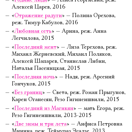
Алексей Царев, 2016
«
Отражение радуги
» — Полина Орехова,
реж. Тимур Кабулов, 2016
«
Любовная сеть
» — Арина, реж. Анна
Легчилова, 2015
«
Последний мент
» — Лиза Терехова, реж.
Михаил Жерневский, Михаил Поляков,
Алексей Шапарев, Станислав Либин,
Наталья Пасеницкая, 2015
«
Последняя ночь
» — Надя, реж. Арсений
Гончуков, 2015
«
Без границ
» — Света, реж. Роман Прыгунов,
Карен Оганесян, Резо Гигинеишвили, 2015
«
Последний из Магикян
» — мать Егора, реж.
Резо Гигинеишвили, 2013-2015
«
Две зимы и три лета
» — Анфиса Петровна
Минина, реж. Теймураз Эсадзе, 2013