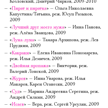
Козловский, Дмитрий Чирков, 2009-2010
«
Пират и пиратка
» — Ольга Николаевна
Капустина/Татьяна, реж. Юсуп Разыков,
2009
«
Лучший друг моего мужа
» — Инна Панова,
реж. Алёна Званцова, 2009
«
Луна-луна
» — Тамара Архипова, реж. Лев
Прудкин, 2009
«
Какраки
» — Елена Ивановна Пономарева,
реж. Илья Демичев, 2009
«
Двойная пропажа
» — Виктория, реж.
Валерий Лонской, 2009
«
Журов
» — Инна Уварова, реж. Илья
Макаров, Карен Оганесян, 2009
«
Суд
» — Марина Андреевна Серегина, реж.
Андрей Силкин, 2009
«
Исаев
» — Вера, реж. Сергей Урсуляк, 2009