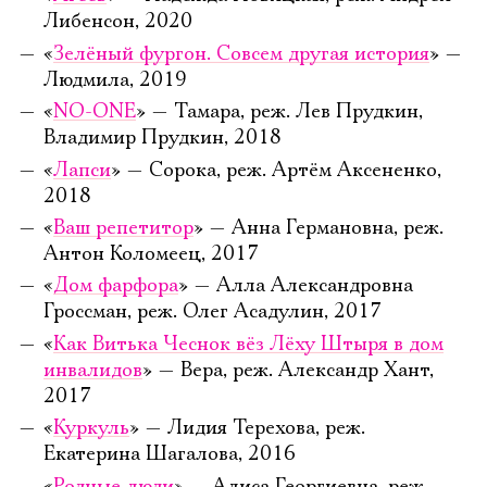
Либенсон, 2020
«
Зелёный фургон. Совсем другая история
» —
Людмила, 2019
«
NO-ONE
» — Тамара, реж. Лев Прудкин,
Владимир Прудкин, 2018
«
Лапси
» — Сорока, реж. Артём Аксененко,
2018
«
Ваш репетитор
» — Анна Германовна, реж.
Антон Коломеец, 2017
«
Дом фарфора
» — Алла Александровна
Гроссман, реж. Олег Асадулин, 2017
«
Как Витька Чеснок вёз Лёху Штыря в дом
инвалидов
» — Вера, реж. Александр Хант,
2017
«
Куркуль
» — Лидия Терехова, реж.
Екатерина Шагалова, 2016
«
Родные люди
» — Алиса Георгиевна, реж.