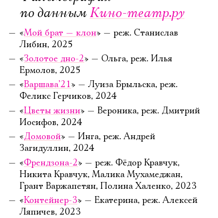
по данным
Кино-театр.ру
«
Мой брат — клон
» — реж. Станислав
Либин, 2025
«
Золотое дно-2
» — Ольга, реж. Илья
Ермолов, 2025
«
Варшава’21
» — Луиза Брыльска, реж.
Феликс Герчиков, 2024
«
Цветы жизни
» — Вероника, реж. Дмитрий
Иосифов, 2024
«
Домовой
» — Инга, реж. Андрей
Загидуллин, 2024
«
Френдзона-2
» — реж. Фёдор Кравчук,
Никита Кравчук, Малика Мухамеджан,
Грант Варжапетян, Полина Халенко, 2023
«
Контейнер-3
» — Екатерина, реж. Алексей
Ляпичев, 2023