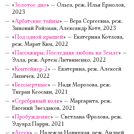
«
Золотое дно
» — Ольга, реж. Илья Ермолов,
2023
«
Арбатские тайны
» — Вера Сергеевна, реж.
Зиновий Ройзман, Александр Котт, 2023
«
Под одной крышей
» — Екатерина Котлова,
реж. Марат Ким, 2022
«
Пассажиры. Последняя любовь на Земле
» —
Элла, реж. Артем Литвиненко, 2022
«
Контейнер-2
» — Екатерина, реж. Алексей
Ляпичев, 2022
«
Бессмертные
» — Надя Морозова, реж.
Тигран Кеосаян, 2021
«
Серебряный волк
» — Маргарита, реж.
Евгений Звездаков, 2021
«
Пробуждение
» — Светлана Фролова, реж.
Эдуард Парри, 2021
«
Агеев
» — Надежда Новицкая, реж. Андрей