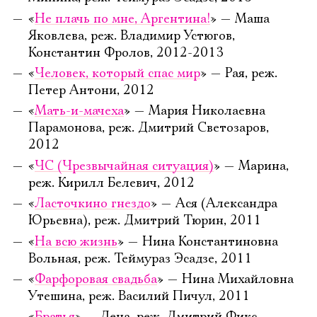
«
Не плачь по мне, Аргентина!
» — Маша
Яковлева, реж. Владимир Устюгов,
Константин Фролов, 2012-2013
Электропочта
«
Человек, который спас мир
» — Рая, реж.
Петер Антони, 2012
Имя
«
Мать-и-мачеха
» — Мария Николаевна
Парамонова, реж. Дмитрий Светозаров,
2012
«
ЧС (Чрезвычайная ситуация)
» — Марина,
реж. Кирилл Белевич, 2012
Ознакомиться
«
Ласточкино гнездо
» — Ася (Александра
Юрьевна), реж. Дмитрий Тюрин, 2011
«
На всю жизнь
» — Нина Константиновна
Вольная, реж. Теймураз Эсадзе, 2011
«
Фарфоровая свадьба
» — Нина Михайловна
Утешина, реж. Василий Пичул, 2011