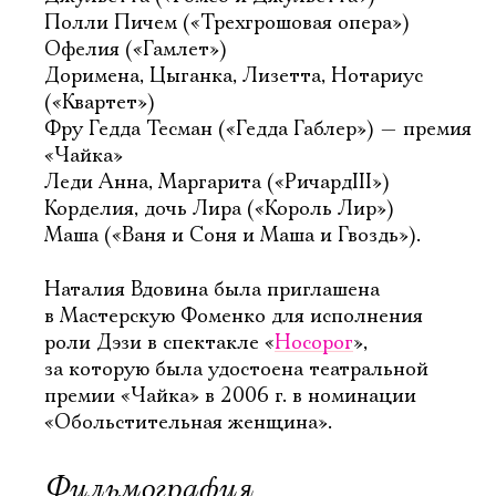
Полли Пичем («Трехгрошовая опера»)
Офелия («Гамлет»)
Доримена, Цыганка, Лизетта, Нотариус
(«Квартет»)
Фру Гедда Тесман («Гедда Габлер») — премия
«Чайка»
Леди Анна, Маргарита («РичардIII»)
Корделия, дочь Лира («Король Лир»)
Маша («Ваня и Соня и Маша и Гвоздь»).
Наталия Вдовина была приглашена
в Мастерскую Фоменко для исполнения
роли Дэзи в спектакле «
Носорог
»,
за которую была удостоена театральной
премии «Чайка» в 2006 г. в номинации
«Обольстительная женщина».
Фильмография