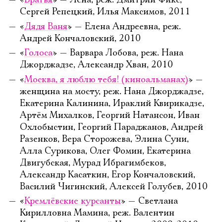
«
Братья
» — Лена, реж. Дмитрий Фикс,
Сергей Репецкий, Илья Максимов, 2011
«
Дядя Ваня
» — Елена Андреевна, реж.
Андрей Кончаловский, 2010
«
Голоса
» — Варвара Лобова, реж. Нана
Джорджадзе, Александр Хван, 2010
«
Москва, я люблю тебя! (киноальманах)
» —
женщина на мосту, реж. Нана Джорджадзе,
Екатерина Калинина, Ираклий Квирикадзе,
Артём Михалков, Георгий Натансон, Иван
Охлобыстин, Георгий Параджанов, Андрей
Разенков, Вера Сторожева, Элина Суни,
Алла Сурикова, Олег Фомин, Екатерина
Двигубская, Мурад Ибрагимбеков,
Александр Касаткин, Егор Кончаловский,
Василий Чигинский, Алексей Голубев, 2010
«
Кремлёвские курсанты
» — Светлана
Кирилловна Мамина, реж. Валентин