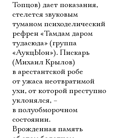
Топцов) дает показания,
стелется звуковым
туманом психоделический
рефрен «Там­дам даром
туда­сюда» (группа
«АукцЫон»). Пискарь
(Михаил Крылов)
в арестантской робе
от ужаса неотвратимой
ухи, от которой преступно
уклонялся, –
в полуобморочном
состоянии.
Врожденная память