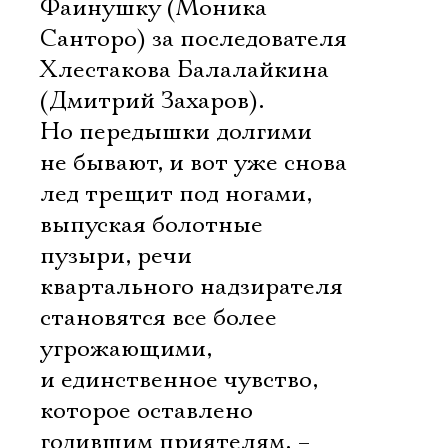
Фаинушку (Моника
Санторо) за последователя
Электропочта
Хлестакова Балалайкина
(Дмитрий Захаров).
Имя
Но передышки долгими
не бывают, и вот уже снова
лед трещит под ногами,
выпуская болотные
Ознакомиться
пузыри, речи
квартального надзирателя
становятся все более
угрожающими,
и единственное чувство,
которое оставлено
годившим приятелям, –