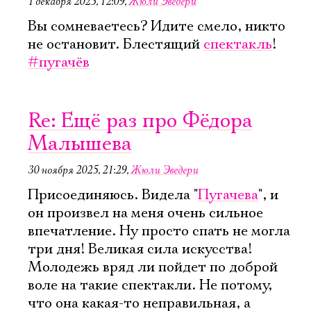
1 декабря 2025, 12:09
,
Жюли Эведери
Вы сомневаетесь? Идите смело, никто
не остановит. Блестящий
спектакль
!
#пугачёв
Re: Ещё раз про Фёдора
Малышева
30 ноября 2025, 21:29
,
Жюли Эведери
Электропочта
Присоединяюсь. Видела "
Пугачева
", и
он произвел на меня очень сильное
впечатление. Ну просто спать не могла
Имя
три дня! Великая сила искусства!
Молодежь вряд ли пойдет по доброй
воле на такие спектакли. Не потому,
что она какая-то неправильная, а