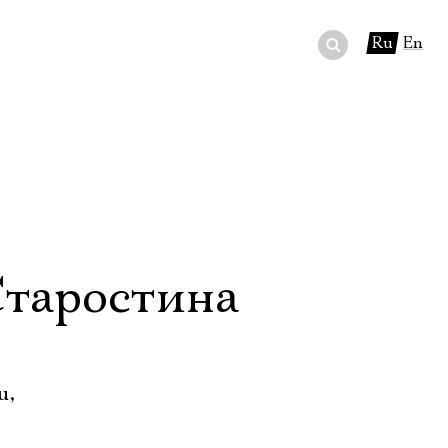
Ru
En
ный сертификат
ры
в буфете
Старостина
u,