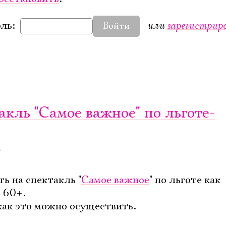
или
зарегистрир
ль:
Войти
Электропочта
Имя
акль "Самое важное" по льготе-
а
Ознакомиться
ь на спектакль "
Самое важное
" по льготе как
 60+.
как это можно осуществить.