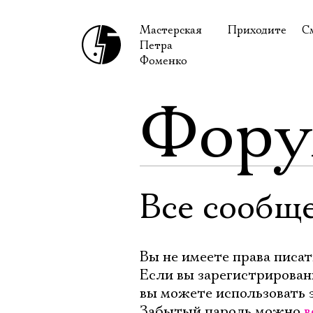
Мастерская
Приходите
С
Петра
В сентябре
С
Фоменко
В октябре
Н
Фор
Гастроли
Н
Доступ для ин
В
Правила посе
В
Как добраться
Ф
Все сообщ
Вы не имеете права писат
Если вы зарегистрирован
вы можете использовать 
Забытый пароль можно
в