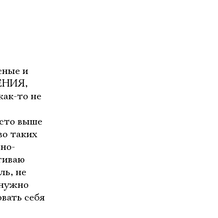
сные и
ЛЕНИЯ,
ак-то не
сто выше
во таких
но-
гиваю
ль, не
"нужно
вать себя