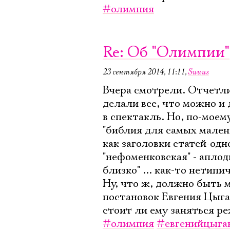
#олимпия
Re: Об "Олимпии"
23 сентября 2014, 11:11
,
Suuus
Вчера смотрели. Отчетли
делали все, что можно и
в спектакль. Но, по-моем
"библия для самых мален
как заголовки статей-од
"нефоменковская" - апло
близко" ... как-то нетипи
Ну, что ж, должно быть
постановок Евгения Цыга
стоит ли ему заняться ре
#олимпия
#евгенийцыга