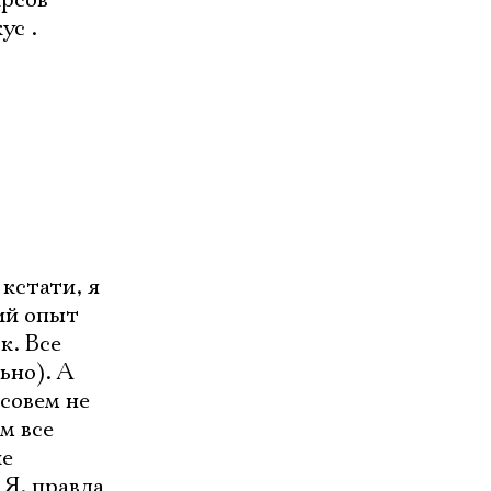
ирсов
ус .
кстати, я
ий опыт
к. Все
ьно). А
 совем не
м все
ие
 Я, правда