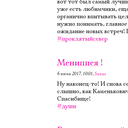
вот тот был самый лучши
уже есть любимчики, еще
органично впитывать цел
нужно понимать, главное 
ожидание новых встреч! 
#проклятыйсевер
Мениппея !
6 июня 2017, 10:01
,
Suuus
Ну наконец-то! И снова с
слышно, как Каменькович 
Спасибище!
#души