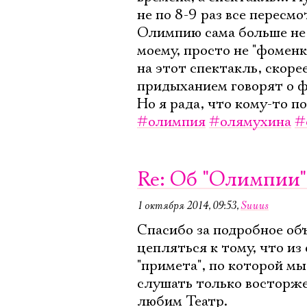
не по 8-9 раз все пересмо
Олимпию сама больше не 
моему, просто не "фоменк
на этот спектакль, скорее
придыханием говорят о фо
Но я рада, что кому-то п
#олимпия
#олямухина
#
Re: Об "Олимпии"
1 октября 2014, 09:53
,
Suuus
Спасибо за подробное объ
цепляться к тому, что из
"примета", по которой мы
слушать только восторже
любим Театр.