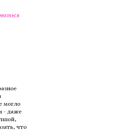
оваться
разное
з
е могло
и - даже
уппой,
зать, что