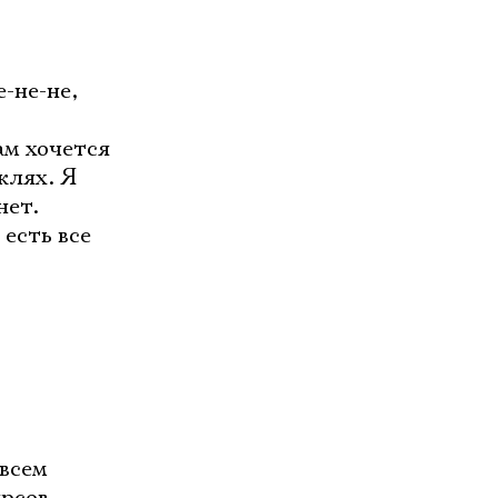
е-не-не,
ам хочется
клях. Я
нет.
есть все
овсем