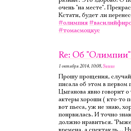
разные. Это здорово! О п
очень "на месте". Прекр
Кстати, будет ли перенес
#олимпия
#василийфирс
#томасмоцкус
Re: Об "Олимпии"
1 октября 2014, 10:08
,
Suuus
Прошу прощения, случайн
писала об этом в первом
Цыганова явно говорит 
актеры хороши ( кто-то п
вот пьеса, уж не знаю, хо
понрвилась. И точно знаю
должно нравиться. "Рыже
времена, а спектакль... Н