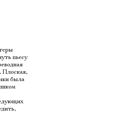
ктеры
нуть пьесу
реводная
. Плоская,
лики была
лишком
ледующих
удить,