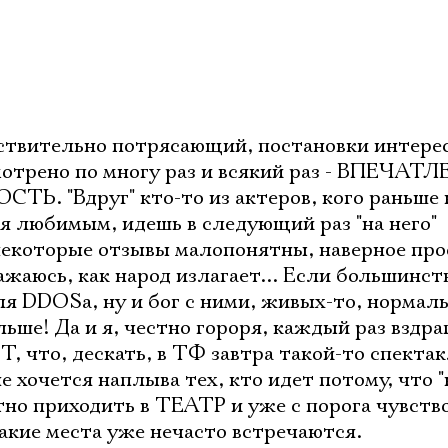
йствительно потрясающий, постановки интере
мотрено по многу раз и всякий раз - ВПЕЧАТ
 "Вдруг" кто-то из актеров, кого раньше к
я любимым, идешь в следующий раз "на него"
некоторые отзывы малопонятны, наверное про
ажаюсь, как народ излагает... Если большинст
я DDOSа, ну и бог с ними, живых-то, нормаль
ьше! Да и я, честно гороря, каждый раз вздра
Т, что, дескать, в ТФ завтра такой-то спектак
е хочется наплыва тех, кто идет потому, что 
тно приходить в ТЕАТР и уже с порога чувство
такие места уже нечасто встречаются.