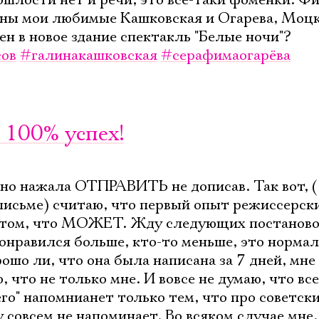
ошлости нет и речи, это все-таки фоменки. Ф
асны мои любимые Кашковская и Огарева, Моцк
ен в новое здание спектакль "Белые ночи"?
ов
#галинакашковская
#серафимаогарёва
 100% успех!
о нажала ОТПРАВИТЬ не дописав. Так вот, ( 
 письме) считаю, что первый опыт режиссерск
о том, что МОЖЕТ. Жду следующих постаново
онравился больше, кто-то меньше, это нормал
рошо ли, что она была написана за 7 дней, мне
Электропочта
, что не только мне. И вовсе не думаю, что все
го" напомнианет только тем, что про советск
у совсем не напоминает. Во всяком случае мне.