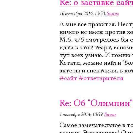
Re: о заставке сай
16 октября 2014, 13:53
,
Suuus
А мне все нравится. Пест
ничего не имею против хо
М.б. ч/б смотрелось бы с
идти в этот теарт, вспо
тут всех узнаю. И помню 
Кстати, можно найти "бо
актеры и спектакли, в к
#сайт
#ответзрителя
Re: Об "Олимпии"
1 октября 2014, 10:59
,
Suuus
Самое замечательное в то