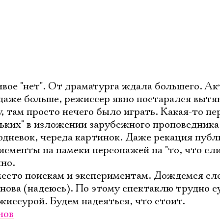
вое "нет". От драматурга ждала большего. А
 даже больше, режиссер явно постарался вытя
у, там просто нечего было играть. Какая-то пе
ьких" в изложении зарубежного проповедника
нодневок, череда картинок. Даже рекация пуб
дисменты на намеки персонажей на "то, что с
чно.
 место поискам и экспериментам. Дождемся с
нова (надеюсь). По этому спектаклю трудно с
жиссурой. Будем надеяться, что стоит.
нов