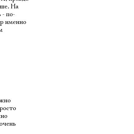
ьше. На
- по-
тр именно
м
ужно
просто
жно
очень