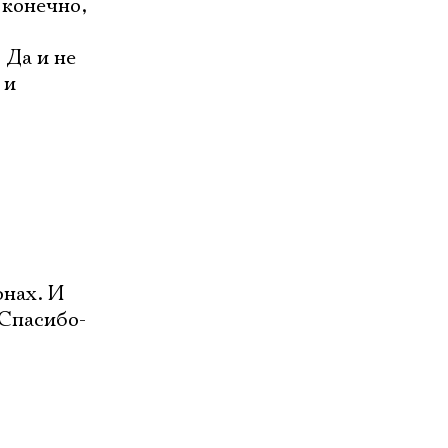
 конечно,
 Да и не
 и
онах. И
 Спасибо-