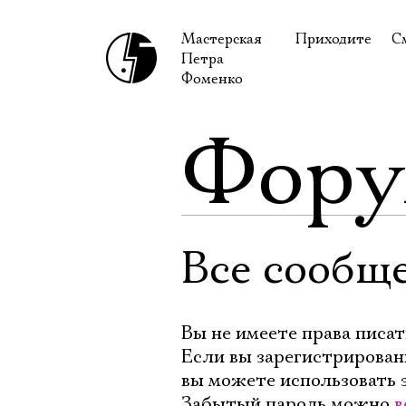
Мастерская
Приходите
С
Петра
В сентябре
С
Фоменко
В октябре
Н
Фор
Гастроли
Н
Доступ для ин
В
Правила посе
В
Как добраться
Ф
Все сообщ
Вы не имеете права писат
Если вы зарегистрирован
вы можете использовать 
Забытый пароль можно
в