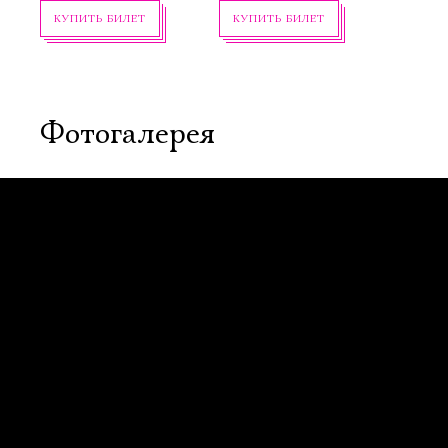
КУПИТЬ БИЛЕТ
КУПИТЬ БИЛЕТ
Фотогалерея
14 октября, 19:00
31 октября, 19:00
Сирано
Сирано
де Бержерак
де Бержерак
Новая сцена,
Новая сцена,
Большой зал
Большой зал
Можно заказать
Можно заказать
столик в буфете
столик в буфете
КУПИТЬ БИЛЕТ
КУПИТЬ БИЛЕТ